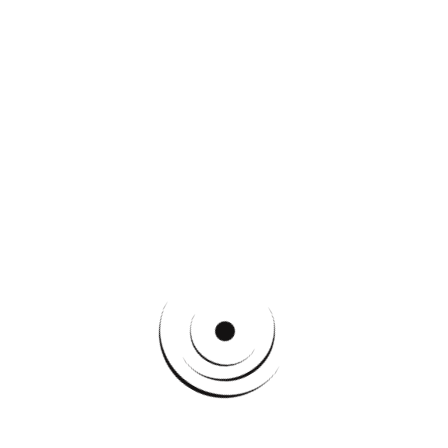
Casablanca, Morocco
Afrah Amen
الممون المغربي كيقدم تجربة كاملة ومميزة،
كيجمع بين الماكلة الرفيعة وتصميم زوين ديال
القاعة باش يخلق...
$ 100
Starting at